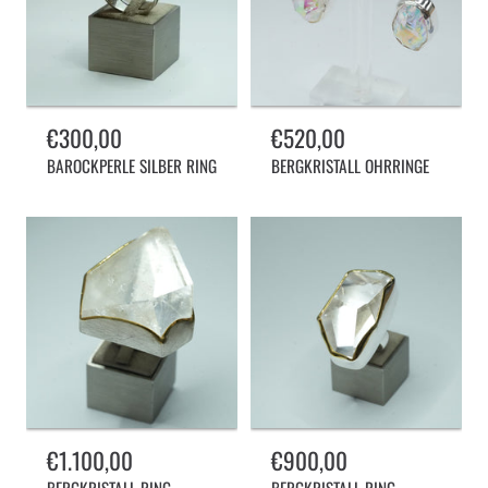
Normalpreis
€300,00
Normalpreis
€520,00
BAROCKPERLE SILBER RING
BERGKRISTALL OHRRINGE
Normalpreis
€1.100,00
Normalpreis
€900,00