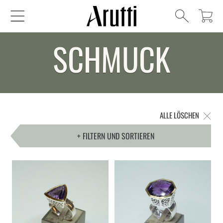
Warenkorb
DIREKT ZUM INHALT
KOLLEKTION:
SCHMUCK
ALLE LÖSCHEN
+ FILTERN UND SORTIEREN