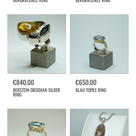
BERGKRISTALL RING
BERGKRISTALL RING
Normalpreis
€840,00
Normalpreis
€650,00
BERSTEIN OBSIDIAN SILBER
BLAU TOPAS RING
RING