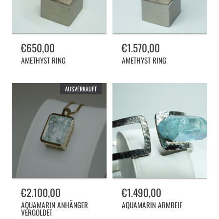
Normalpreis
€650,00
Normalpreis
€1.570,00
AMETHYST RING
AMETHYST RING
AUSVERKAUFT
Normalpreis
€2.100,00
Normalpreis
€1.490,00
AQUAMARIN ANHÄNGER
AQUAMARIN ARMREIF
VERGOLDET